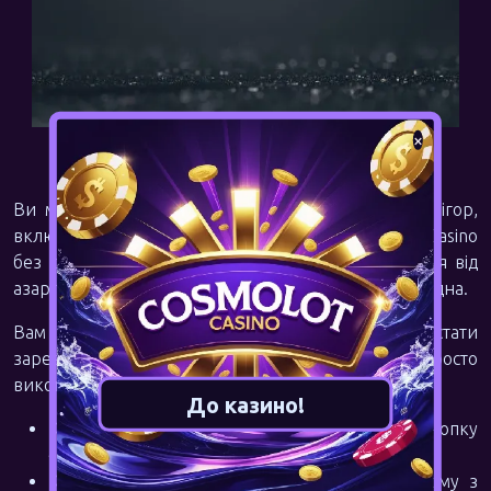
×
Реєстрація в Космолот
Ви можете переглядати колекцію різноманітних ігор,
включаючи автомати з джекпотом, у Cosmolot Casino
без реєстрації. Однак, щоб отримати задоволення від
азартних ігор, космолот реєстрація все-таки необхідна.
Вам знадобиться всього кілька хвилин, щоб стати
зареєстрованим клієнтом Cosmolot Casino. Просто
виконайте наступне:
До казино!
Крок перший — увійдіть на сайт і натисніть кнопку
«Приєднатися».
Крок другий — заповніть реєстраційну форму з