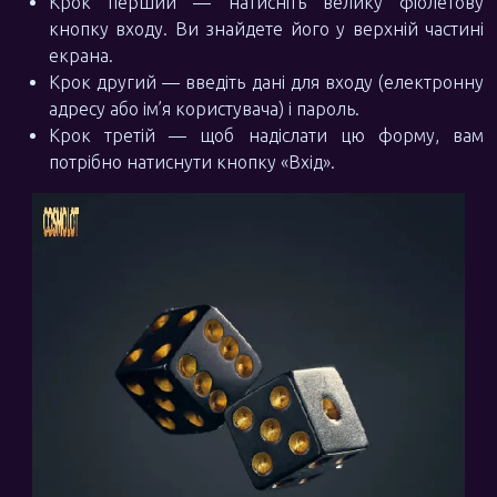
Крок перший — натисніть велику фіолетову
кнопку входу. Ви знайдете його у верхній частині
екрана.
Крок другий — введіть дані для входу (електронну
адресу або ім’я користувача) і пароль.
Крок третій — щоб надіслати цю форму, вам
потрібно натиснути кнопку «Вхід».