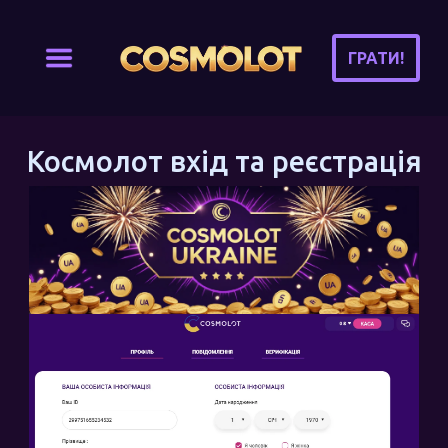
ГРАТИ!
Космолот вхід та реєстрація