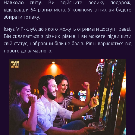
Навколо світу
. Ви здійсните велику подорож,
відвідавши 64 різних міста. У кожному з них ви будете
збирати готівку.
Існує VIP-клуб, до якого можуть отримати доступ гравці.
Він складається з різних рівнів, і ви можете підвищити
свій статус, набравши більше балів. Рівні варіюються від
нового до алмазного.