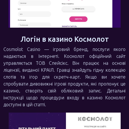
Логін в казино Космолот
Cosmolot Casino — ігровий бренд, послуги якого
надаються в Інтернеті. Космолот офіційний сайт
управляється ТОВ Спейсікс. Він працює на основі
ліцензії, виданої КРАІЛ. Гравці знайдуть гідну колекцію
слотів та ігор для скретч-карт. Якщо ви хочете
спробувати дивовижні ігрові продукти, які пропонує це
казино, створіть свій обліковий запис. Детальні
інструкції щодо процедури входу в казино Космолот
доступні в цій статті.