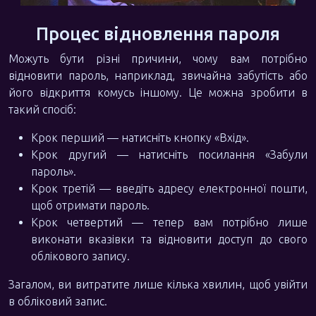
Процес відновлення пароля
Можуть бути різні причини, чому вам потрібно
відновити пароль, наприклад, звичайна забутість або
його відкриття комусь іншому. Це можна зробити в
такий спосіб:
Крок перший — натисніть кнопку «Вхід».
Крок другий — натисніть посилання «Забули
пароль».
Крок третій — введіть адресу електронної пошти,
щоб отримати пароль.
Крок четвертий — тепер вам потрібно лише
виконати вказівки та відновити доступ до свого
облікового запису.
Загалом, ви витратите лише кілька хвилин, щоб увійти
в обліковий запис.