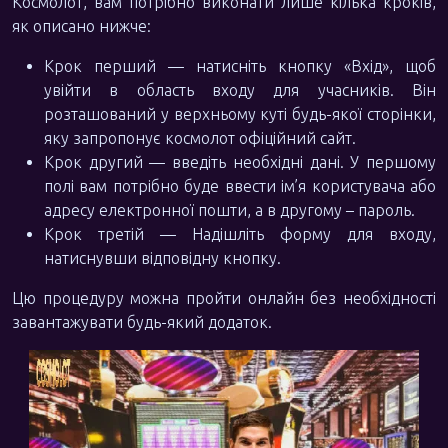
Космолот, вам потрібно виконати лише кілька кроків,
як описано нижче:
Крок перший — натисніть кнопку «Вхід», щоб
увійти в область входу для учасників. Він
розташований у верхньому куті будь-якої сторінки,
яку запропонує космолот офіційний сайт.
Крок другий — введіть необхідні дані. У першому
полі вам потрібно буде ввести ім’я користувача або
адресу електронної пошти, а в другому – пароль.
Крок третій — Надішліть форму для входу,
натиснувши відповідну кнопку.
Цю процедуру можна пройти онлайн без необхідності
завантажувати будь-який додаток.