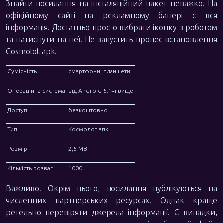
Знайти посилання на інсталяційний пакет неважко. На
офіційному сайті на рекламному банері є вся
інформація. Достатньо просто вибрати іконку з роботом
та натиснути на неї. Це запустить процес встановлення
Cosmolot apk.
Сумісність
смартфони, планшети
Операційна система
від Android 5.1+і вище
Доступ
безкоштовно
Тип
Космолот апк
Розмір
2,6 МВ
Кількість розваг
1000+
Важливо! Окрім цього, посилання публікуються на
численних партнерських ресурсах. Однак краще
ретельно перевіряти джерела інформації. Є випадки,