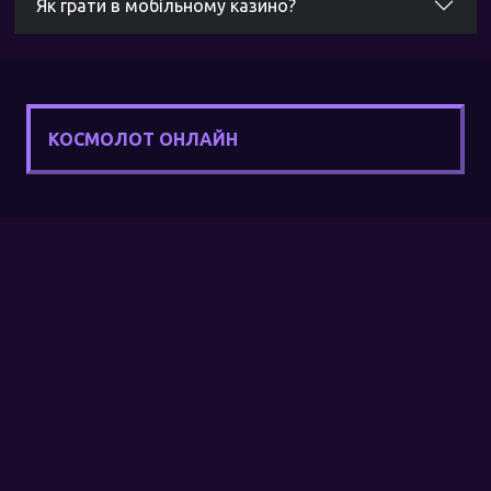
Як грати в мобільному казино?
Чи є різниця між додатком казино та повною
версією?
Як видалити додаток казино?