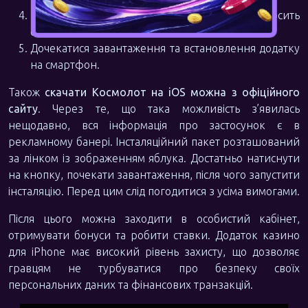
Ввести свій Apple ID, якщо про це попросить
система.
Дочекатися завантаження та встановлення додатку
на смартфон.
Також
скачати Космолот на iOS можна з офіційного
сайту
. Через те, що така можливість з’явилась
нещодавно, вся інформація про застосунок є в
рекламному банері. Інсталяційний пакет розташований
за лінком із зображенням яблука. Достатньо натиснути
на кнопку, почекати завантаження, після чого запустити
інсталяцію. Пepeд цим слід погодитися з усіма вимогами.
Після цього можна заходити в особистий кабінет,
отримувати бонуси та робити ставки. Додаток казино
для iPhone має високий рівень захисту, що дозволяє
гравцям не турбуватися про безпеку своїх
персональних даних та фінансових транзакцій.