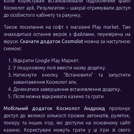
коли користувачі встановлювали підроблений файл
Космолот apk. Результатом – шахраї отримували доступ
до особистого кабінету та рахунку.
Також посилання на софт є магазині Play market. Там
знаходиться остання версія з файлами, перевірена на
віруси.
Скачати додаток Cosmolot
можна за наступною
схемою:
Відкрити Google Play Маркет.
У пошуковому полі ввести назву додатку.
Натиснути кнопку "Встановити" та запустити
завантаження Космолот апк.
Дочекатися завершення встановлення додатку.
Після можна відкривати казино та грати.
Мобільний додаток Космолот Андроид
пропонує
доступ до великої кількості ігрових автоматів, рулеток,
покеру та інших ігор, які доступні на основному сайті
казино. Користувачі можуть грати у ці ігри зі свого