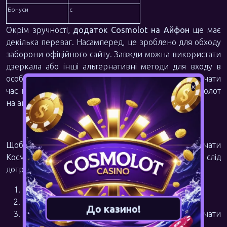
Бонуси
є
Окрім зручності,
додаток Cosmolot на Айфон
ще має
декілька переваг. Насамперед, це зроблено для обходу
заборони офіційного сайту. Завжди можна використати
дзеркала або інші альтернативні методи для входу в
особистий кабінет. Однак не всі гравці хочуть витрачати
×
час на пошук правильного посилання. Тому Космолот
на айфон стане в нагоді.
Як Космолот скачати на Айфон
Щоб грати в казино на iPhone, потрібно скачати
Космолот мобільний додаток. Для цього слід
дотримуватися наступних кроків:
Відкрити App Store на iPhone.
Ввести "Космолот" у пошукову строку.
До казино!
Натиснути кнопку "Завантажити", щоб скачати
Космолот.